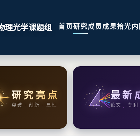
首页
研究
成员
成果
拾光
内
物理光学课题组
研究亮点
最新
突破 · 创新 · 显性
论文 · 专利