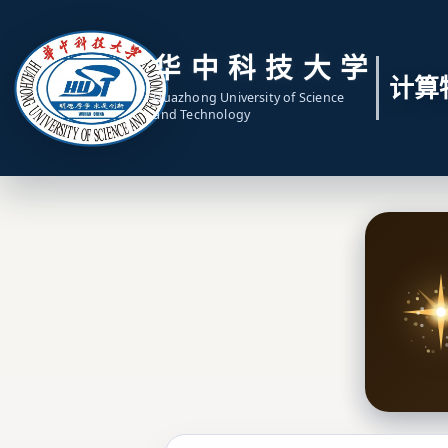
华
中
科
技
大
学
计算
Huazhong University of Science
and Technology